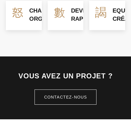
CHANTIER
DEVIS
EQUIP
ORGANISÉ
RAPIDE
CRÉAT
VOUS AVEZ UN PROJET ?
CONTACTEZ-NOUS