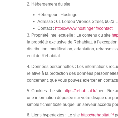
2. Hébergement du site :
Hébergeur :
Hostinger
Adresse :
61 Lordou Vironos Street, 6023 
Contact :
https://www.hostinger.fr/contact.
3. Propriété intellectuelle :
Le contenu du site
http
la propriété exclusive de Réhabitat, à l’excepti
distribution, modification, adaptation, retransmis
écrit de Réhabitat.
4. Données personnelles :
Les informations recuei
relative à la protection des données personnelles
concernant, que vous pouvez exercer en contacta
5. Cookies :
Le site
https://rehabitat.fr/
peut être a
une information déposée sur votre disque dur par 
simple fichier texte auquel un serveur accède pour
6. Liens hypertextes :
Le site
https://rehabitat.fr/
pe