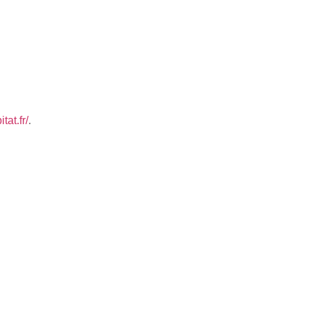
OJET
RÉALISATIONS
CONTACTEZ-NOUS
tat.fr/
.