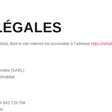
ACCUEIL
VOTRE PR
LÉGALES
bitat
, dont le site internet est accessible à l’adresse
https://rehabi
limitée (SARL)
éhabitat
 843 729 708
im