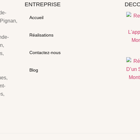
ENTREPRISE
DECO
de-
Accueil
 Pignan,
Réalisations
nde-
n,
Contactez-nous
s,
Blog
ues,
nt-
s,