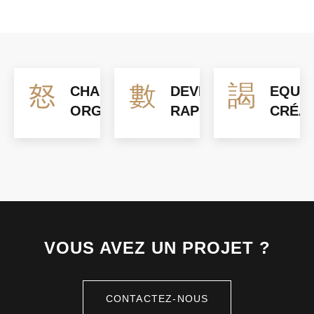
CHANTIER
DEVIS
EQUIP
ORGANISÉ
RAPIDE
CRÉAT
VOUS AVEZ UN PROJET ?
CONTACTEZ-NOUS