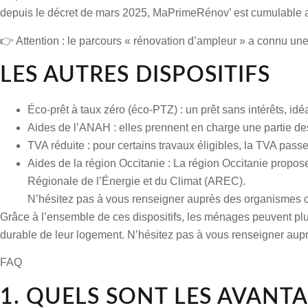
depuis le décret de mars 2025, MaPrimeRénov’ est
cumulable 
👉 Attention : le parcours « rénovation d’ampleur » a connu un
LES AUTRES DISPOSITIFS
Éco-prêt à taux zéro (éco-PTZ)
: un prêt sans intérêts, id
Aides de l’ANAH
: elles prennent en charge une partie de
TVA réduite
: pour certains
travaux éligibles
, la TVA passe
Aides de la région Occitanie :
La région Occitanie propose
Régionale de l’Énergie et du Climat (AREC).
N’hésitez pas à vous renseigner auprès des organismes com
Grâce à l’ensemble de ces dispositifs,
les ménages
peuvent plu
durable de leur logement. N’hésitez pas à vous renseigner auprè
FAQ
1. QUELS SONT LES AVANT