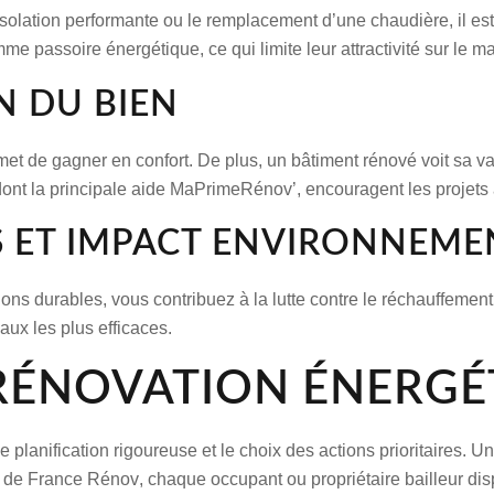
’isolation performante ou le remplacement d’une
chaudière
, il e
comme
passoire énergétique
, ce qui limite leur attractivité sur le m
N DU BIEN
rmet de
gagner en confort
. De plus, un bâtiment rénové voit sa v
dont la
principale aide
MaPrimeRénov’, encouragent les projets am
S ET IMPACT ENVIRONNEME
ions durables, vous contribuez à la lutte contre le réchauffem
vaux les plus efficaces
.
RÉNOVATION ÉNERGÉT
 planification rigoureuse et le choix des actions prioritaires. U
i de
France Rénov
, chaque
occupant
ou
propriétaire bailleur
dis