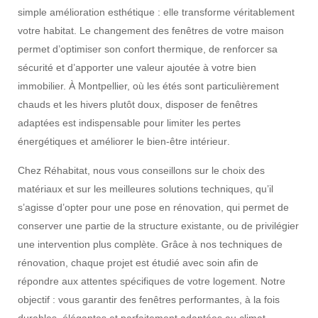
simple amélioration esthétique : elle transforme véritablement
votre habitat. Le
changement des fenêtres de votre maison
permet d’optimiser son
confort thermique
, de renforcer sa
sécurité
et d’apporter une
valeur ajoutée
à votre bien
immobilier. À Montpellier, où les
étés sont particulièrement
chauds
et les
hivers plutôt doux
, disposer de
fenêtres
adaptées
est indispensable pour limiter les
pertes
énergétiques
et améliorer le
bien-être intérieur
.
Chez Réhabitat, nous vous conseillons sur le choix des
matériaux
et sur les meilleures solutions techniques, qu’il
s’agisse d’opter pour
une pose en rénovation
, qui permet de
conserver une partie de la structure existante, ou de privilégier
une intervention plus complète. Grâce à nos
techniques de
rénovation
, chaque projet est étudié avec soin afin de
répondre aux attentes spécifiques de votre logement. Notre
objectif : vous garantir des
fenêtres performantes
, à la fois
durables, élégantes et parfaitement adaptées au
climat